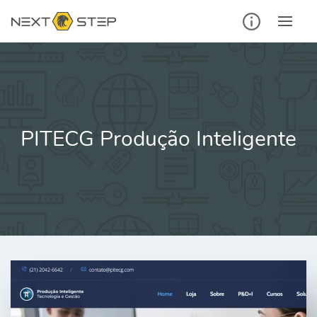
Ir
para
o
conteúdo
PITECG Produção Inteligente