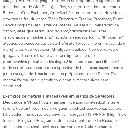
caução), HYIP/PIAR (High-Yield Interest Programs/Programas de
Investimento de Alto Risco) e afins, sites de investimentos como
Forex e e-Gold Exchange, AutoSurf (sistemas de trocas de visitas),
programas fraudulentos (Bank Debenture Trading Programs, Prime
Banks Programs, etc), sites de loterias, MUD/RPG, mineração de
bitcoin, sites que estimulam racismo/ódio/fanatismo, sites
relacionados a “hackerismo”, scripts maliciosos (como “IP scanner”,
ataques de descobertas de senha/brute-force, envio em massa de e-
mails), sites que hospedem/divulguem qualquer tipo de malware
(pragas virtuais), e todo e qualquer tipo de site que
promova/divulgue atividades ilegais.Uma conta compartilhada não
pode ser utilizada como um dispositivo de backup/armazenamento
(com exceção de 1 backup de sua própria conta de cPanel). Da
mesma forma, não é permitido disponibilizar arquivos para
download.
Exemplos de materiais inaceitáveis em planos de Servidores
Dedicados e VPSs
: Programas sem licenças (pirateados), sites e
fóruns que distribuam ou divulguem cracks/cheats/warez, escrow
(atividades financeiras que envolvem caução), HYIP/PIAR (High-Yield
Interest Programs/Programas de Investimento de Alto Risco) e
afins, sites de investimentos como Forex e e-Gold Exchange,