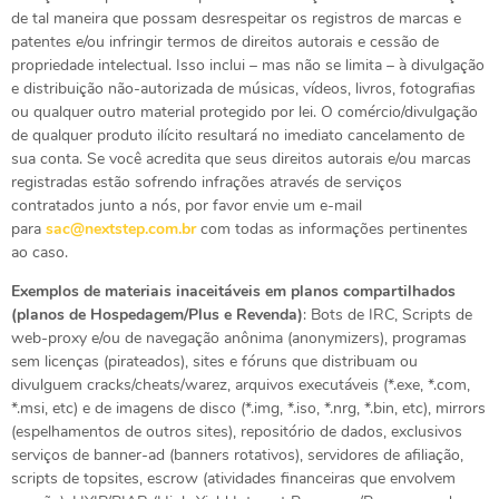
de tal maneira que possam desrespeitar os registros de marcas e
patentes e/ou infringir termos de direitos autorais e cessão de
propriedade intelectual. Isso inclui – mas não se limita – à divulgação
e distribuição não-autorizada de músicas, vídeos, livros, fotografias
ou qualquer outro material protegido por lei. O comércio/divulgação
de qualquer produto ilícito resultará no imediato cancelamento de
sua conta. Se você acredita que seus direitos autorais e/ou marcas
registradas estão sofrendo infrações através de serviços
contratados junto a nós, por favor envie um e-mail
para
sac@nextstep.com.br
com todas as informações pertinentes
ao caso.
Exemplos de materiais inaceitáveis em planos compartilhados
(planos de Hospedagem/Plus e Revenda)
: Bots de IRC, Scripts de
web-proxy e/ou de navegação anônima (anonymizers), programas
sem licenças (pirateados), sites e fóruns que distribuam ou
divulguem cracks/cheats/warez, arquivos executáveis (*.exe, *.com,
*.msi, etc) e de imagens de disco (*.img, *.iso, *.nrg, *.bin, etc), mirrors
(espelhamentos de outros sites), repositório de dados, exclusivos
serviços de banner-ad (banners rotativos), servidores de afiliação,
scripts de topsites, escrow (atividades financeiras que envolvem