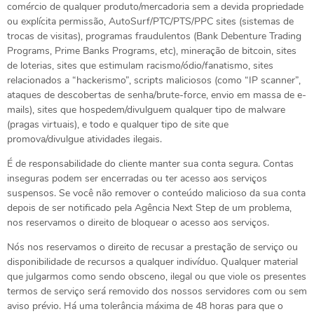
comércio de qualquer produto/mercadoria sem a devida propriedade
ou explícita permissão, AutoSurf/PTC/PTS/PPC sites (sistemas de
trocas de visitas), programas fraudulentos (Bank Debenture Trading
Programs, Prime Banks Programs, etc), mineração de bitcoin, sites
de loterias, sites que estimulam racismo/ódio/fanatismo, sites
relacionados a “hackerismo”, scripts maliciosos (como “IP scanner”,
ataques de descobertas de senha/brute-force, envio em massa de e-
mails), sites que hospedem/divulguem qualquer tipo de malware
(pragas virtuais), e todo e qualquer tipo de site que
promova/divulgue atividades ilegais.
É de responsabilidade do cliente manter sua conta segura. Contas
inseguras podem ser encerradas ou ter acesso aos serviços
suspensos. Se você não remover o conteúdo malicioso da sua conta
depois de ser notificado pela Agência Next Step de um problema,
nos reservamos o direito de bloquear o acesso aos serviços.
Nós nos reservamos o direito de recusar a prestação de serviço ou
disponibilidade de recursos a qualquer indivíduo. Qualquer material
que julgarmos como sendo obsceno, ilegal ou que viole os presentes
termos de serviço será removido dos nossos servidores com ou sem
aviso prévio. Há uma tolerância máxima de 48 horas para que o