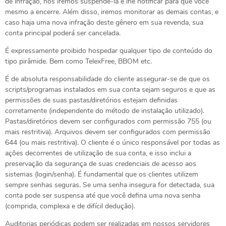
de infração, nós iremos suspendê-la e lhe notificar para que você
mesmo a encerre. Além disso, iremos monitorar as demais contas, e
caso haja uma nova infração deste gênero em sua revenda, sua
conta principal poderá ser cancelada.
É expressamente proibido hospedar qualquer tipo de conteúdo do
tipo pirâmide. Bem como TelexFree, BBOM etc.
É de absoluta responsabilidade do cliente assegurar-se de que os
scripts/programas instalados em sua conta sejam seguros e que as
permissões de suas pastas/diretórios estejam definidas
corretamente (independente do método de instalação utilizado).
Pastas/diretórios devem ser configurados com permissão 755 (ou
mais restritiva). Arquivos devem ser configurados com permissão
644 (ou mais restritiva). O cliente é o único responsável por todas as
ações decorrentes de utilização de sua conta, e isso inclui a
preservação da segurança de suas credenciais de acesso aos
sistemas (login/senha). É fundamental que os clientes utilizem
sempre senhas seguras. Se uma senha insegura for detectada, sua
conta pode ser suspensa até que você defina uma nova senha
(comprida, complexa e de difícil dedução).
Auditorias periódicas podem ser realizadas em nossos servidores