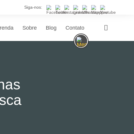
Siga-nos:
renda
Sobre
Blog
Contato
nas
usca