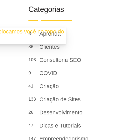
Categorias
Aprenda
3
Clientes
36
Consultoria SEO
106
COVID
9
Criação
41
Criação de Sites
133
Desenvolvimento
26
Dicas e Tutoriais
47
Empreendedorismo
147