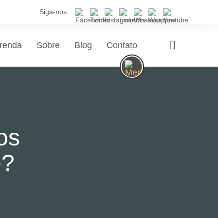
Siga-nos:
renda
Sobre
Blog
Contato
os
e?