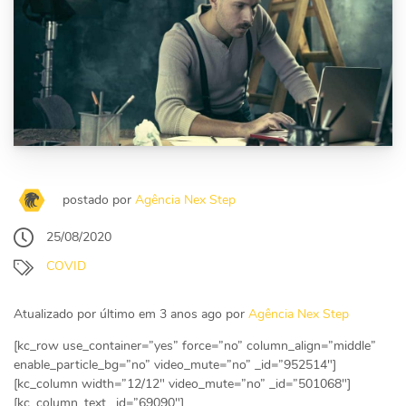
postado por
Agência Nex Step
25/08/2020
COVID
Atualizado por último em 3 anos ago por
Agência Nex Step
[kc_row use_container=”yes” force=”no” column_align=”middle”
enable_particle_bg=”no” video_mute=”no” _id=”952514″]
[kc_column width=”12/12″ video_mute=”no” _id=”501068″]
[kc_column_text _id=”69090″]