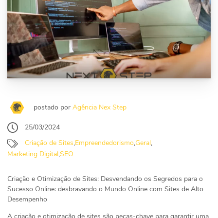
postado por
Agência Nex Step
25/03/2024
Criação de Sites
,
Empreendedorismo
,
Geral
,
Marketing Digital
,
SEO
Criação e Otimização de Sites: Desvendando os Segredos para o
Sucesso Online: desbravando o Mundo Online com Sites de Alto
Desempenho
A criação e otimização de sites são peças-chave para garantir uma