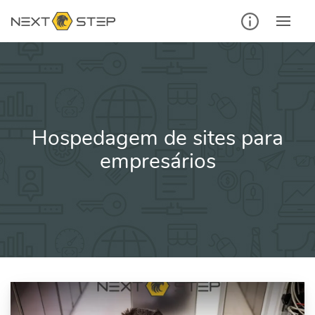
Ir
para
o
conteúdo
Hospedagem de sites para
empresários