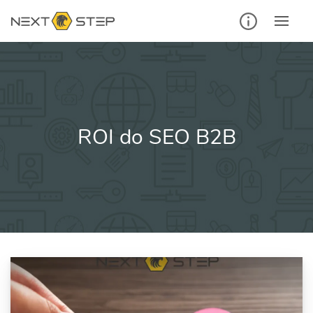
Ir
para
o
conteúdo
ROI do SEO B2B