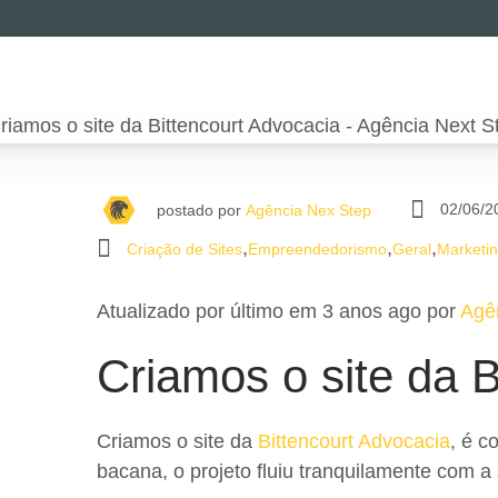
02/06/2
postado por
Agência Nex Step
,
,
,
Criação de Sites
Empreendedorismo
Geral
Marketin
Atualizado por último em 3 anos ago por
Agê
Criamos o site da
B
Criamos o site da
Bittencourt Advocacia
, é c
bacana, o projeto fluiu tranquilamente com a