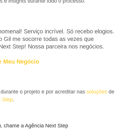
 e insights durante todo o processo.
omenal! Serviço incrível. Só recebo elogios.
 o Gil me socorre todas as vezes que
Next Step! Nossa parceira nos negócios.
e Meu Negócio
durante o projeto e por acreditar nas
soluções
de
t Step
.
eu, chame a Agência Next Step