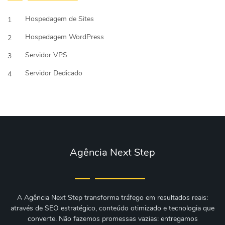
Hospedagem de Sites
1
Hospedagem WordPress
2
Servidor VPS
3
Servidor Dedicado
4
Agência Next Step
A Agência Next Step transforma tráfego em resultados reais:
através de SEO estratégico, conteúdo otimizado e tecnologia que
converte. Não fazemos promessas vazias: entregamos