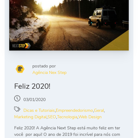
postado por
Agência Nex Step
Feliz 2020!
03/01/2020
Dicas e Tutoriais
,
Empreendedorismo
,
Geral
,
Marketing Digital
,
SEO
,
Tecnologia
,
Web Design
Feliz 2020! A Agência Next Step está muito feliz em ter
você por aqui! O ano de 2019 foi incrível para nós com