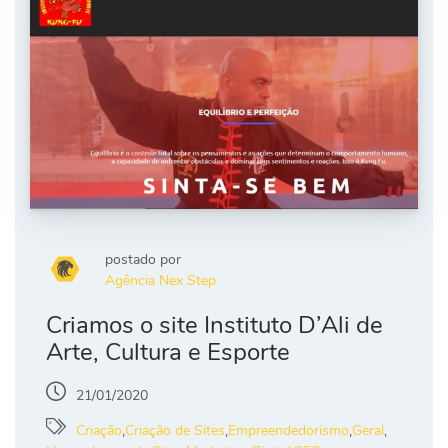
postado por
Agência Nex Step
Criamos o site Instituto D’Ali de
Arte, Cultura e Esporte
21/01/2020
Criação
,
Criação de Sites
,
Empreendedorismo
,
Geral
,